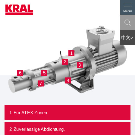
MENU
中文
1
1
2
2
3
3
6
6
5
5
4
4
7
7
1
Für ATEX Zonen.
2
Zuverlässige Abdichtung.