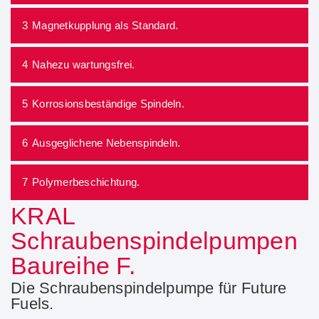
3
Magnetkupplung als Standard.
4
Nahezu wartungsfrei.
5
Korrosionsbeständige Spindeln.
6
Ausgeglichene Nebenspindeln.
7
Polymerbeschichtung.
KRAL
Schraubenspindelpumpen
Baureihe F.
Die Schraubenspindelpumpe für Future
Fuels.