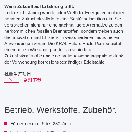
Wenn Zukunft auf Erfahrung trifft.
In der sich ständig wandelnden Welt der Energietechnologien
nehmen Zukunftskraftstoffe eine Schlüsselposition ein. Sie
versprechen nicht nur eine nachhaltigere Alternative zu den
herkömmlichen fossilen Brennstoffen, sondern treiben auch
die Innovation und Effizienz in verschiedenen industriellen
Anwendungen voran. Die KRAL Future Fuels Pumpe bietet
einen hohen Wirkungsgrad für verschiedene
Zukunftskraftstoffe und eine breite Anwendungspalette dank
der Verwendung korrosionsbeständiger Edelstähle.
批量生产项目
Baureihe F
资料下载
Schraubenspindelpumpen Übersicht
Betrieb, Werkstoffe, Zubehör.
Schraubenspindelpumpen für die Marine
Fördermengen: 5 bis 280 l/min.
Schraubenspindelpumpen für PUR-Herstellung