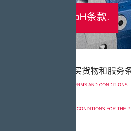
KRAL GmbH条款.
GTC以及购买货物和服务
GENERAL TERMS AND CONDITIONS
TERMS AND CONDITIONS FOR THE 