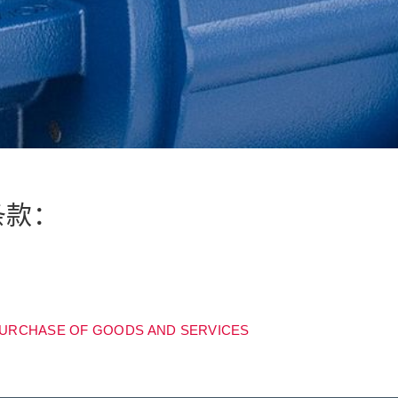
条款：
PURCHASE OF GOODS AND SERVICES